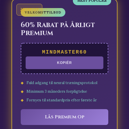
MEST POPULÆR
23:47:16
VELKOMSTTILBUD
60% Rabat på Årligt
Premium
MINDMASTER60
KOPIÉR
Fuld adgang til neural træningsprotokol
Minimum 3 måneders forpligtelse
Fornyes til standardpris efter første år
Lås Premium Op