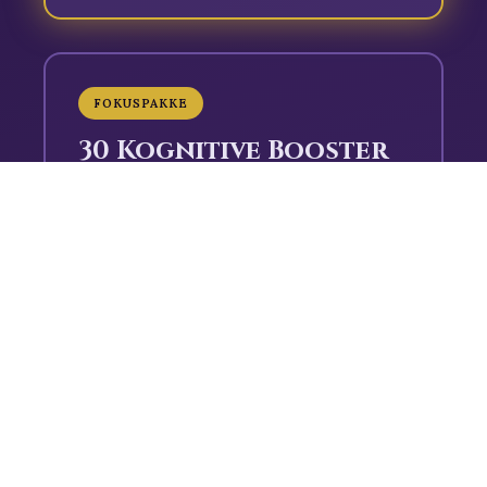
FOKUSPAKKE
30 Kognitive Booster
Credits
CLARITY30
KOPIÉR
Kan indløses til avancerede øvelser
Gyldig på koncentrations- og
hukommelsesmoduler
Udløber 30 dage efter første brug