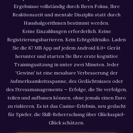
Ergebnisse vollständig durch Ihren Fokus, Ihre
Reaktionszeit und mentale Disziplin statt durch
Haushalgorithmen bestimmt werden.
Keine Einzahlungen erforderlich. Keine
Registrierungsbarrieren. Kein Echtgeldrisiko. Laden
Sie die 87 MB App auf jedem Android 8.0+ Gerät
herunter und starten Sie Ihre erste kognitive
Trainingssitzung in unter zwei Minuten. Jeder
'Gewinn' ist eine messbare Verbesserung der
Aufmerksamkeitsspanne, des Gedächtnisses oder
des Stressmanagements — Erfolge, die Sie verfolgen,
teilen und aufbauen können, ohne jemals einen Euro
zu riskieren. Es ist das Casino-Erlebnis, neu gedacht
für Spieler, die Skill-Beherrschung über Glücksspiel-
Glück schätzen.