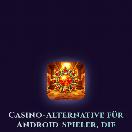
Casino-Alternative für
Android-Spieler, die