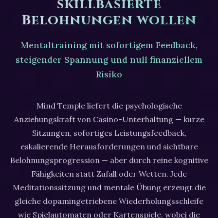
skillbasierte
Belohnungen wollen
Mentaltraining mit sofortigem Feedback,
steigender Spannung und null finanziellem
Risiko
Mind Temple liefert die psychologische
Anziehungskraft von Casino-Unterhaltung — kurze
Sitzungen, sofortiges Leistungsfeedback,
eskalierende Herausforderungen und sichtbare
Belohnungsprogression — aber durch reine kognitive
Fähigkeiten statt Zufall oder Wetten. Jede
Meditationssitzung und mentale Übung erzeugt die
gleiche dopamingetriebene Wiederholungsschleife
wie Spielautomaten oder Kartenspiele, wobei die